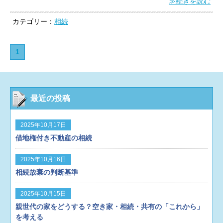
≫続きを読む
の作成・通帳のコピーを添付することができる
ようになりました。
また、財産目録の作成は、
カテゴリー：
相続
遺言者以外が作成することもできます。
遺言者
は、自書によらない財産目録を添付する場合に
は、署名押印をしなければなりません。
自書に
1
よらない記載が両面にある場合には、両面にそ
れぞれ署名押印しなければなりません。押印に
ついては、本文で用いる印鑑と異なる印鑑を用
いても大丈夫です。
平成３１年１月１３日以降
最近の投稿
に自筆証書遺言をする場合には、新しい方式に
従って遺言書を作成することができるようにな
ります。
平成３１年１月１３日よりも前に、新
2025年10月17日
しい方式に従って自筆証書遺言を作成された遺
借地権付き不動産の相続
言は無効となりますので注意してください。
〇
自筆証書遺言に関するルールが変わります。
2025年10月16日
（法務省）
相続放棄の判断基準
http://www.moj.go.jp/MINJI/minji07_00240.html
〇自筆証書遺言の方式の緩和方策として考えら
2025年10月15日
れる例（法務省）
親世代の家をどうする？空き家・相続・共有の「これから」
http://www.moj.go.jp/content/001279213.pdf
を考える