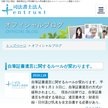
大阪で法人登記・相続登記など司法書士なら司法書士法人ｅｎｔｒｕｓｔへご相談ください
オフィシャルブログ
OFFICIAL BLOG
トップページ
>
オフィシャルブログ
自筆証書遺言に関するルールが変わります。
2019.1.28
自筆証書遺言に関するルールが変わります。
平
成３１年１月１３日に、自筆証書遺言の方式が
緩和されました。
現在の法律では、自筆証書
遺言を作成する場合は、遺言書本文・財産目
録・
日付及び氏名を
全文自書する必要がありま
...
したが、改正により、財産目録をパソコン等で