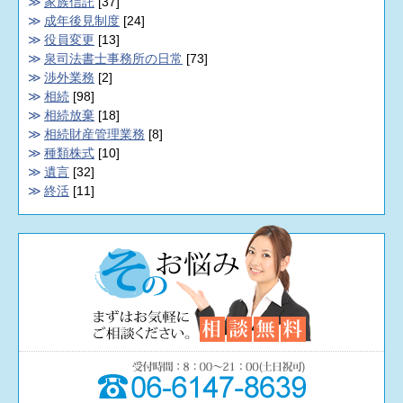
家族信託
[37]
成年後見制度
[24]
役員変更
[13]
泉司法書士事務所の日常
[73]
渉外業務
[2]
相続
[98]
相続放棄
[18]
相続財産管理業務
[8]
種類株式
[10]
遺言
[32]
終活
[11]