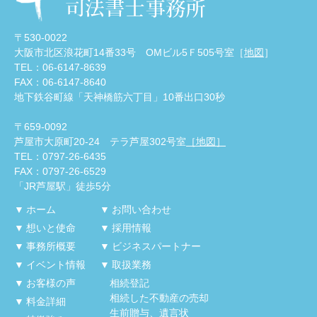
〒530-0022
大阪市北区浪花町14番33号 OMビル5Ｆ505号室［
地図
］
TEL：06-6147-8639
FAX：06-6147-8640
地下鉄谷町線「天神橋筋六丁目」10番出口30秒
〒659-0092
芦屋市大原町20-24 テラ芦屋302号室
［地図］
TEL：0797-26-6435
FAX：0797-26-6529
「JR芦屋駅」徒歩5分
ホーム
お問い合わせ
想いと使命
採用情報
事務所概要
ビジネスパートナー
イベント情報
取扱業務
お客様の声
相続登記
相続した不動産の売却
料金詳細
生前贈与、遺言状