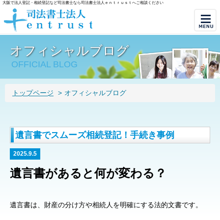
大阪で法人登記・相続登記など司法書士なら司法書士法人ｅｎｔｒｕｓｔへご相談ください
オフィシャルブログ
OFFICIAL BLOG
トップページ
>
オフィシャルブログ
遺言書でスムーズ相続登記！手続き事例
2025.9.5
遺言書があると何が変わる？
遺言書は、財産の分け方や相続人を明確にする法的文書です。