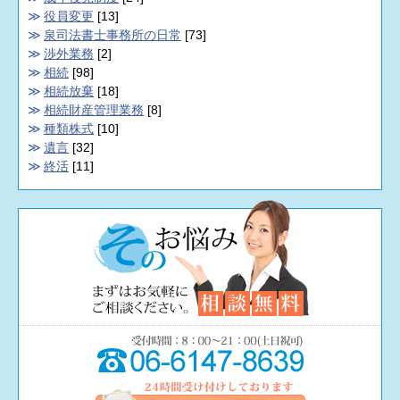
役員変更
[13]
泉司法書士事務所の日常
[73]
渉外業務
[2]
相続
[98]
相続放棄
[18]
相続財産管理業務
[8]
種類株式
[10]
遺言
[32]
終活
[11]