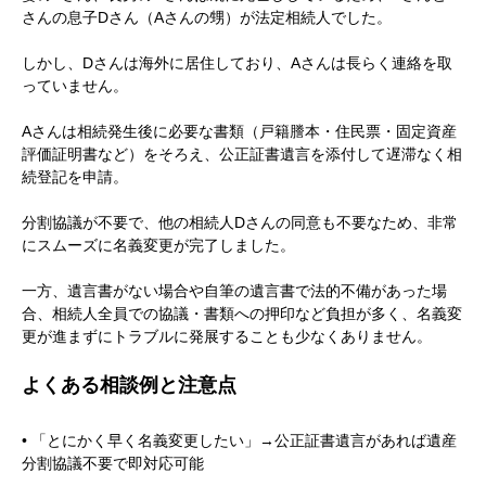
さんの息子Dさん（Aさんの甥）が法定相続人でした。
しかし、Dさんは海外に居住しており、Aさんは長らく連絡を取
っていません。
Aさんは相続発生後に必要な書類（戸籍謄本・住民票・固定資産
評価証明書など）をそろえ、公正証書遺言を添付して遅滞なく相
続登記を申請。
分割協議が不要で、他の相続人Dさんの同意も不要なため、非常
にスムーズに名義変更が完了しました。
一方、遺言書がない場合や自筆の遺言書で法的不備があった場
合、相続人全員での協議・書類への押印など負担が多く、名義変
更が進まずにトラブルに発展することも少なくありません。
よくある相談例と注意点
•
「とにかく早く名義変更したい」→公正証書遺言があれば遺産
分割協議不要で即対応可能