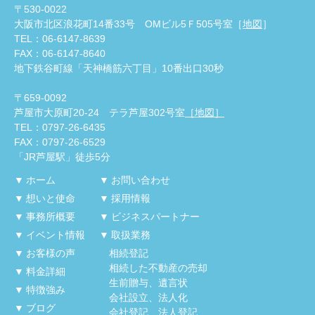
〒530-0022
大阪市北区浪花町14番33号 OMビル5Ｆ505号室［
地図
］
TEL：06-6147-8639
FAX：06-6147-8640
地下鉄谷町線「天神橋筋六丁目」10番出口30秒
〒659-0092
芦屋市大原町20-24 テラ芦屋302号室
［地図］
TEL：0797-26-6435
FAX：0797-26-6529
「JR芦屋駅」徒歩5分
ホーム
お問い合わせ
想いと使命
採用情報
事務所概要
ビジネスパートナー
イベント情報
取扱業務
お客様の声
相続登記
相続した不動産の売却
料金詳細
生前贈与、遺言状
特徴強み
会社設立、法人化
ブログ
会社登記、法人登記