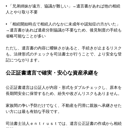
•
「兄弟姉妹が遠方、協議が難しい」→遺言書があれば他の相続
人とやり取り不要
•
「相続開始時点で相続人のなかに未成年や認知症の方がいた」
→遺言書があれば遺産分割協議が不要なため、後見制度の手続も
省略可能なことが多い
ただし、遺言書の内容に曖昧さがあると、手続きが止まるリスク
も。法律形式のチェックを司法書士が行うことで、より安全な登
記につながります。
公正証書遺言で確実・安心な資産承継を
公正証書遺言は公証人が内容・形式をダブルチェックし、原本を
長期間安全に保管するため、紛失や改ざんリスクもありません。
家族間の争い予防だけでなく、不動産を円滑に親族へ承継させた
い方には最も有効な手段です。
司法書士法人ｅｎｔｒｕｓｔでは、遺言公正証書の作成から相続