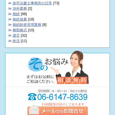
泉司法書士事務所の日常
[73]
渉外業務
[2]
相続
[98]
相続放棄
[18]
相続財産管理業務
[8]
種類株式
[10]
遺言
[32]
終活
[11]