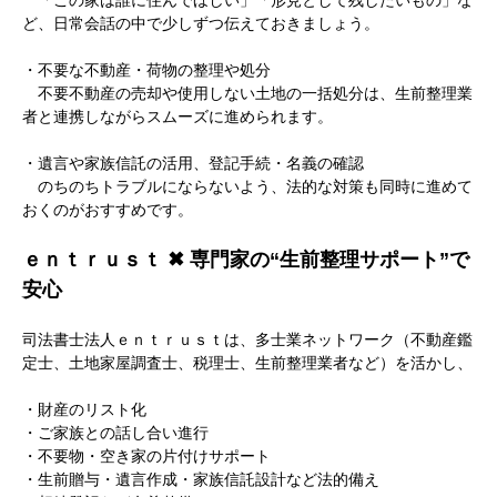
「この家は誰に住んでほしい」「形見として残したいもの」な
ど、日常会話の中で少しずつ伝えておきましょう。
・不要な不動産・荷物の整理や処分
不要不動産の売却や使用しない土地の一括処分は、生前整理業
者と連携しながらスムーズに進められます。
・遺言や家族信託の活用、登記手続・名義の確認
のちのちトラブルにならないよう、法的な対策も同時に進めて
おくのがおすすめです。
ｅｎｔｒｕｓｔ ✖ 専門家の“生前整理サポート”で
安心
司法書士法人ｅｎｔｒｕｓｔは、多士業ネットワーク（不動産鑑
定士、土地家屋調査士、税理士、生前整理業者など）を活かし、
・財産のリスト化
・ご家族との話し合い進行
・不要物・空き家の片付けサポート
・生前贈与・遺言作成・家族信託設計など法的備え