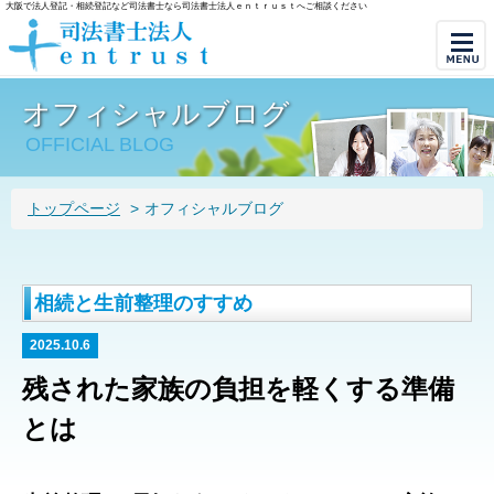
大阪で法人登記・相続登記など司法書士なら司法書士法人ｅｎｔｒｕｓｔへご相談ください
オフィシャルブログ
OFFICIAL BLOG
トップページ
>
オフィシャルブログ
相続と生前整理のすすめ
2025.10.6
残された家族の負担を軽くする準備
とは