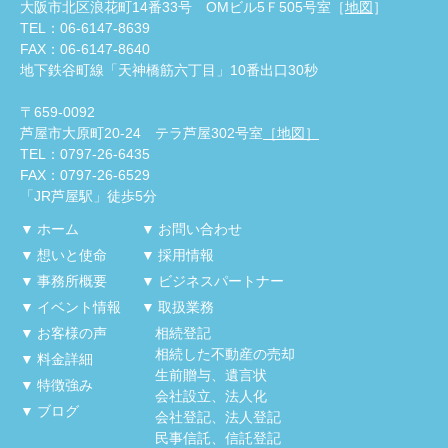
大阪市北区浪花町14番33号 OMビル5Ｆ505号室［
地図
］
TEL：06-6147-8639
FAX：06-6147-8640
地下鉄谷町線「天神橋筋六丁目」10番出口30秒
〒659-0092
芦屋市大原町20-24 テラ芦屋302号室
［地図］
TEL：0797-26-6435
FAX：0797-26-6529
「JR芦屋駅」徒歩5分
ホーム
お問い合わせ
想いと使命
採用情報
事務所概要
ビジネスパートナー
イベント情報
取扱業務
お客様の声
相続登記
相続した不動産の売却
料金詳細
生前贈与、遺言状
特徴強み
会社設立、法人化
ブログ
会社登記、法人登記
民事信託、信託登記